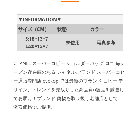
▼INFORMATION▼
サイズ（CM）
状態
カラー
S:18*13*7
未使用
写真参考
L:20*12*7
CHANEL スーパーコピー ショルダーバッグ ロゴ 毎シ
ーズン存在感のある シャネル,ブランド スーパーコピ
ー通販専門店levekopiでは最新のブランド コピー デ
ザイン、トレンドを先取りした高品質n級品を厳選し
てお届け！ブランド 偽物を取り扱う老舗店として、
激安価格でご提供。