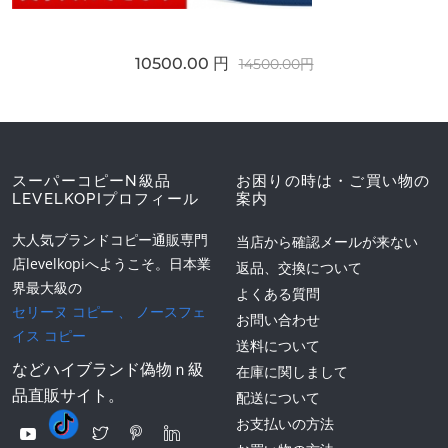
10500.00 円
14500.00円
スーパーコピーN級品
お困りの時は・ご買い物の
LEVELKOPIプロフィール
案内
大人気ブランドコピー通販専門
当店から確認メールが来ない
店levelkopiへようこそ。日本業
返品、交換について
界最大級の
よくある質問
セリーヌ コピー
、
ノースフェ
お問い合わせ
イス コピー
送料について
などハイブランド偽物ｎ級
在庫に関しまして
品直販サイト。
配送について
お支払いの方法