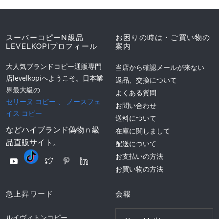
スーパーコピーN級品
お困りの時は・ご買い物の
LEVELKOPIプロフィール
案内
大人気ブランドコピー通販専門
当店から確認メールが来ない
店levelkopiへようこそ。日本業
返品、交換について
界最大級の
よくある質問
セリーヌ コピー
、
ノースフェ
お問い合わせ
イス コピー
送料について
などハイブランド偽物ｎ級
在庫に関しまして
品直販サイト。
配送について
お支払いの方法
お買い物の方法
急上昇ワード
会報
ルイヴィトンコピー