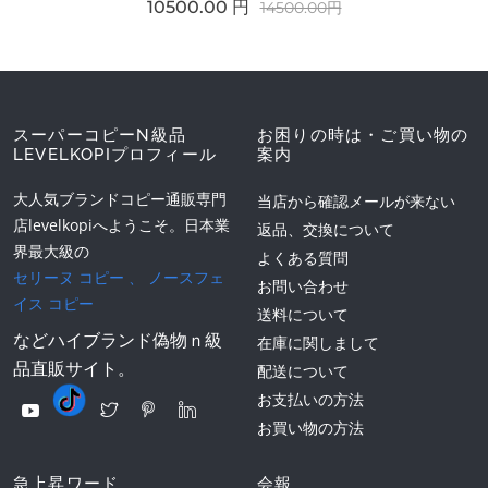
10500.00 円
14500.00円
スーパーコピーN級品
お困りの時は・ご買い物の
LEVELKOPIプロフィール
案内
大人気ブランドコピー通販専門
当店から確認メールが来ない
店levelkopiへようこそ。日本業
返品、交換について
界最大級の
よくある質問
セリーヌ コピー
、
ノースフェ
お問い合わせ
イス コピー
送料について
などハイブランド偽物ｎ級
在庫に関しまして
品直販サイト。
配送について
お支払いの方法
お買い物の方法
急上昇ワード
会報