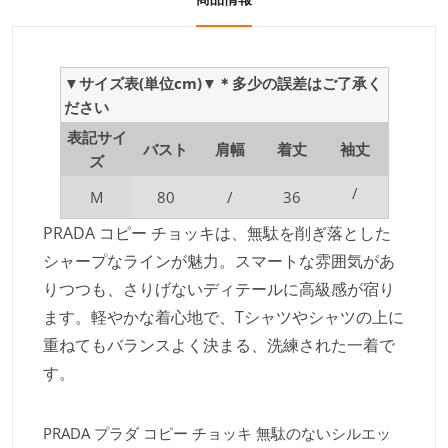
▼サイズ表(単位cm)▼＊多少の誤差はご了承く
ださい
表記サイ
バスト
肩幅
着丈
袖丈
ズ
/
M
80
/
36
PRADA コピー チョッキは、無駄を削ぎ落とした
シャープなラインが魅力。スマートな雰囲気があ
りつつも、さりげないディテールに高級感が宿り
ます。軽やかな着心地で、Tシャツやシャツの上に
重ねてもバランスよく決まる、洗練された一着で
す。
PRADA プラダ コピー チョッキ 無駄のないシルエッ