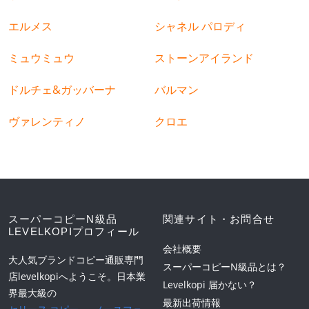
エルメス
シャネル パロディ
ミュウミュウ
ストーンアイランド
ドルチェ&ガッバーナ
バルマン
ヴァレンティノ
クロエ
スーパーコピーN級品
関連サイト・お問合せ
LEVELKOPIプロフィール
会社概要
大人気ブランドコピー通販専門
スーパーコピーN級品とは？
店levelkopiへようこそ。日本業
Levelkopi 届かない？
界最大級の
最新出荷情報