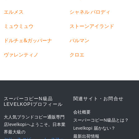
エルメス
シャネル パロディ
ミュウミュウ
ストーンアイランド
ドルチェ&ガッバーナ
バルマン
ヴァレンティノ
クロエ
スーパーコピーN級品
関連サイト・お問合せ
LEVELKOPIプロフィール
会社概要
大人気ブランドコピー通販専門
スーパーコピーN級品とは？
店levelkopiへようこそ。日本業
Levelkopi 届かない？
界最大級の
最新出荷情報