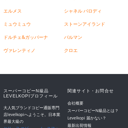
エルメス
シャネル パロディ
ミュウミュウ
ストーンアイランド
ドルチェ&ガッバーナ
バルマン
ヴァレンティノ
クロエ
スーパーコピーN級品
関連サイト・お問合せ
LEVELKOPIプロフィール
会社概要
大人気ブランドコピー通販専門
スーパーコピーN級品とは？
店levelkopiへようこそ。日本業
Levelkopi 届かない？
界最大級の
最新出荷情報