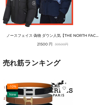
ノースフェイス 偽物 ダウン人気【THE NORTH FACE】M'S 7 SUMMIT HIM...
21500
円
30500
円
売れ筋ランキング
-10%
New