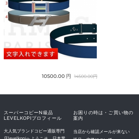
10500.00 円
14500.00円
スーパーコピーN級品
お困りの時は・ご買い物の
LEVELKOPIプロフィール
案内
大人気ブランドコピー通販専門
当店から確認メールが来ない
店levelkopiへようこそ。日本業