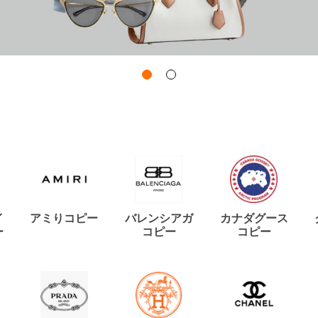
イ
アミりコピー
バレンシアガ
カナダグース
ー
コピー
コピー