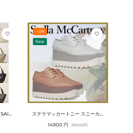
-10%
-10
New
Ne
ワンポイントチャーム付き SAINT LAURENT サンローラン コピー バッグ シンプルラグ...
ステラマッカートニー スニーカー 偽物エリスグリッタープラットフォーム810038KP02717...
14900
円
18900
円