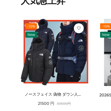
人気急上昇
-10%
-10%
New
New
ノースフェイス 偽物 ダウン人気【THE NORTH FACE】M'S 7 SUMMIT HIM...
2021SS新作 シュプリーム コピー Tシャツ パリ限定ボックスロゴTEE
21500
円
30500
円