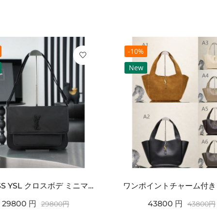
-10%
New
2026SS YSL クロスボデ ミニマルフラップショルダー SAINT LAURENT サンロ...
29800
円
43800
円
29800
円
43800
円