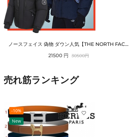
ノースフェイス 偽物 ダウン人気【THE NORTH FACE】M'S 7 SUMMIT HIM...
21500
円
30500
円
売れ筋ランキング
-10%
New