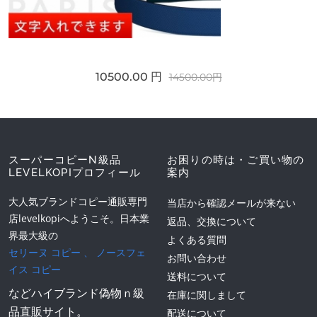
10500.00 円
14500.00円
スーパーコピーN級品
お困りの時は・ご買い物の
LEVELKOPIプロフィール
案内
大人気ブランドコピー通販専門
当店から確認メールが来ない
店levelkopiへようこそ。日本業
返品、交換について
界最大級の
よくある質問
セリーヌ コピー
、
ノースフェ
お問い合わせ
イス コピー
送料について
などハイブランド偽物ｎ級
在庫に関しまして
品直販サイト。
配送について