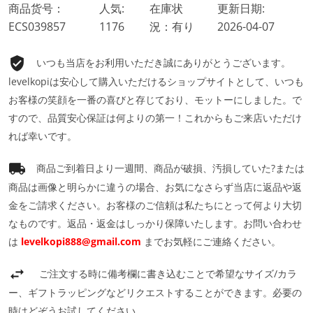
商品货号：
人気:
在庫状
更新日期:
ECS039857
1176
況：有り
2026-04-07
いつも当店をお利用いただき誠にありがとうございます。
levelkopiは安心して購入いただけるショップサイトとして、いつも
お客様の笑顔を一番の喜びと存じており、モットーにしました。で
すので、品質安心保証は何よりの第一！これからもご来店いただけ
れば幸いです。
商品ご到着日より一週間、商品が破損、汚損していた?または
商品は画像と明らかに違うの場合、お気になさらず当店に返品や返
金をご請求ください。お客様のご信頼は私たちにとって何より大切
なものです。返品・返金はしっかり保障いたします。お問い合わせ
は
levelkopi888@gmail.com
までお気軽にご連絡ください。
ご注文する時に備考欄に書き込むことで希望なサイズ/カラ
ー、ギフトラッピングなどリクエストすることができます。必要の
時はどぞうお試してください。