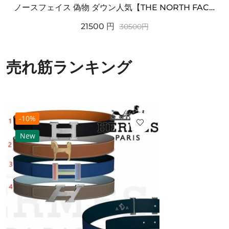
ノースフェイス 偽物 ダウン人気【THE NORTH FACE】M'S 7 SUMMIT HIM...
21500
円
30500
円
売れ筋ランキング
-10%
New