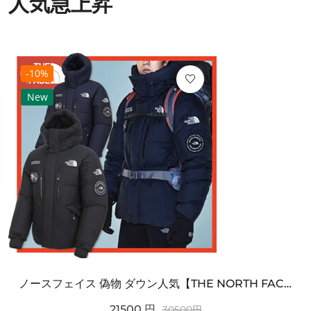
人気急上昇
-10%
New
ノースフェイス 偽物 ダウン人気【THE NORTH FACE】M'S 7 SUMMIT HIM...
21500
円
30500
円