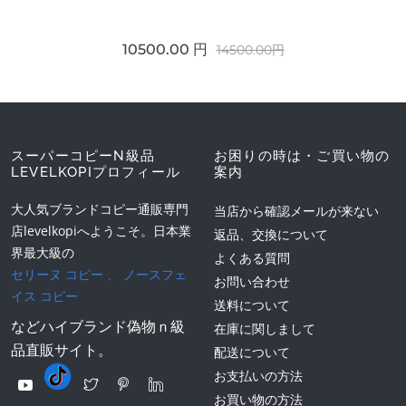
10500.00 円
14500.00円
スーパーコピーN級品
お困りの時は・ご買い物の
LEVELKOPIプロフィール
案内
大人気ブランドコピー通販専門
当店から確認メールが来ない
店levelkopiへようこそ。日本業
返品、交換について
界最大級の
よくある質問
セリーヌ コピー
、
ノースフェ
お問い合わせ
イス コピー
送料について
などハイブランド偽物ｎ級
在庫に関しまして
品直販サイト。
配送について
お支払いの方法
お買い物の方法