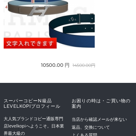
10500.00 円
14500.00円
スーパーコピーN級品
お困りの時は・ご買い物の
LEVELKOPIプロフィール
案内
大人気ブランドコピー通販専門
当店から確認メールが来ない
店levelkopiへようこそ。日本業
返品、交換について
界最大級の
よくある質問