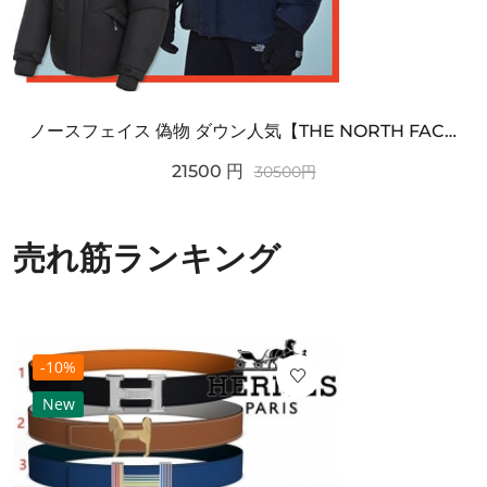
ノースフェイス 偽物 ダウン人気【THE NORTH FACE】M'S 7 SUMMIT HIM...
21500
円
30500
円
売れ筋ランキング
-10%
New