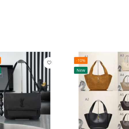
-10%
New