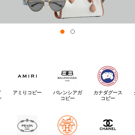
イ
アミりコピー
バレンシアガ
カナダグース
ー
コピー
コピー