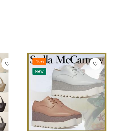
-10%
-10
New
Ne