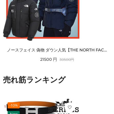
ノースフェイス 偽物 ダウン人気【THE NORTH FACE】M'S 7 SUMMIT HIM...
21500
円
30500
円
売れ筋ランキング
-10%
New