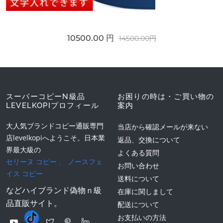
10500.00 円
14500.00円
スーパーコピーN級品
お困りの時は・ご買い物の
LEVELKOPIプロフィール
案内
大人気ブランドコピー通販専門
当店から確認メールが来ない
店levelkopiへようこそ。日本業
返品、交換について
界最大級の
よくある質問
セリーヌ コピー
、
ノースフェ
お問い合わせ
イス コピー
送料について
などハイブランド偽物ｎ級
在庫に関しまして
品直販サイト。
配送について
お支払いの方法