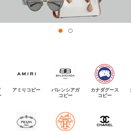
イ
アミりコピー
バレンシアガ
カナダグース
ー
コピー
コピー