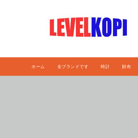
ホーム
全ブランドです
時計
財布