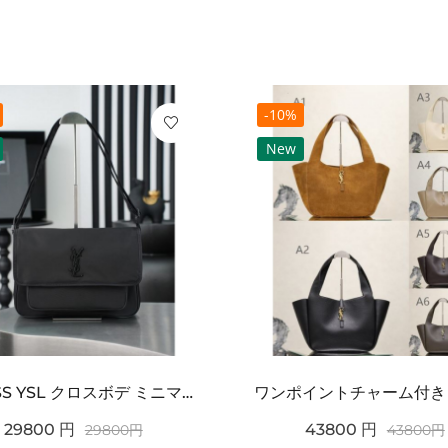
-10%
New
2026SS YSL クロスボデ ミニマルフラップショルダー SAINT LAURENT サンロ...
29800
円
43800
円
29800
円
43800
円