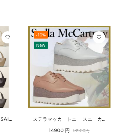
-10%
-10
New
Ne
ワンポイントチャーム付き SAINT LAURENT サンローラン コピー バッグ シンプルラグ...
ステラマッカートニー スニーカー 偽物エリスグリッタープラットフォーム810038KP02717...
14900
円
18900
円