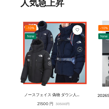
人気急上昇
-10%
-10%
New
New
ノースフェイス 偽物 ダウン人気【THE NORTH FACE】M'S 7 SUMMIT HIM...
2021SS新作 シュプリーム コピー Tシャツ パリ限定ボックスロゴTEE
21500
円
30500
円