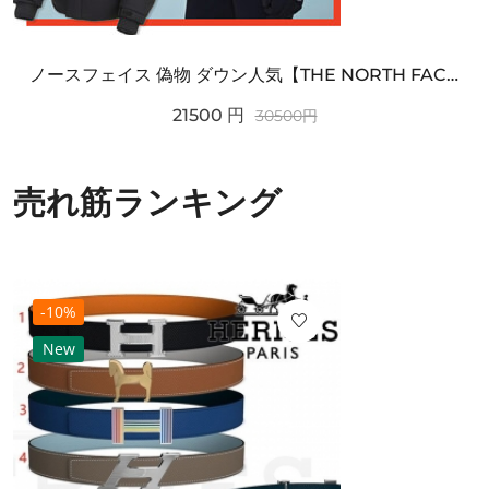
ノースフェイス 偽物 ダウン人気【THE NORTH FACE】M'S 7 SUMMIT HIM...
21500
円
30500
円
売れ筋ランキング
-10%
New