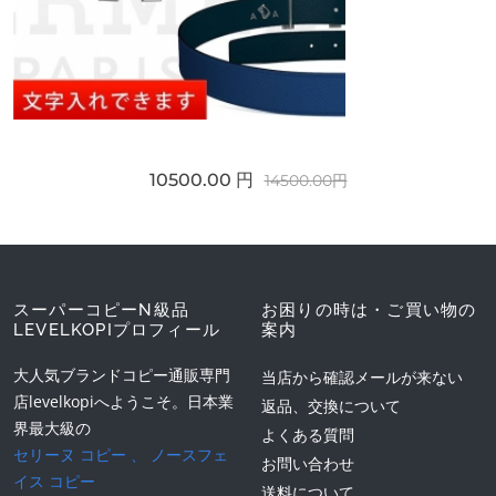
10500.00 円
14500.00円
スーパーコピーN級品
お困りの時は・ご買い物の
LEVELKOPIプロフィール
案内
大人気ブランドコピー通販専門
当店から確認メールが来ない
店levelkopiへようこそ。日本業
返品、交換について
界最大級の
よくある質問
セリーヌ コピー
、
ノースフェ
お問い合わせ
イス コピー
送料について