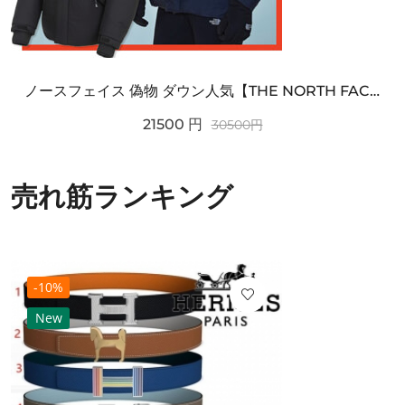
ノースフェイス 偽物 ダウン人気【THE NORTH FACE】M'S 7 SUMMIT HIM...
21500
円
30500
円
売れ筋ランキング
-10%
New