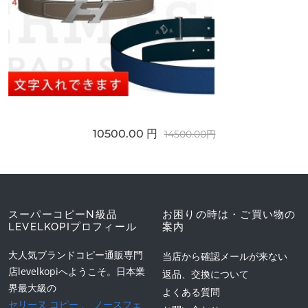
10500.00 円
14500.00円
スーパーコピーN級品
お困りの時は・ご買い物の
LEVELKOPIプロフィール
案内
大人気ブランドコピー通販専門
当店から確認メールが来ない
店levelkopiへようこそ。日本業
返品、交換について
界最大級の
よくある質問
セリーヌ コピー
、
ノースフェ