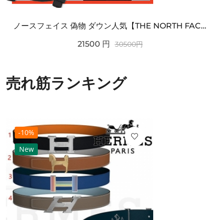
ノースフェイス 偽物 ダウン人気【THE NORTH FACE】M'S 7 SUMMIT HIM...
21500
円
30500
円
売れ筋ランキング
-10%
New