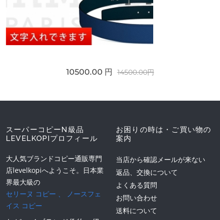
10500.00 円
14500.00円
スーパーコピーN級品
お困りの時は・ご買い物の
LEVELKOPIプロフィール
案内
大人気ブランドコピー通販専門
当店から確認メールが来ない
店levelkopiへようこそ。日本業
返品、交換について
界最大級の
よくある質問
セリーヌ コピー
、
ノースフェ
お問い合わせ
イス コピー
送料について