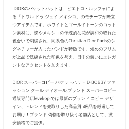
DIORのバケットハットは、ピエトロ・ルッフォによ
る「トワル ドゥ ジュイ メキシコ」のモチーフが際立
つアイテムです。ホワイトとゴールドトーンのコット
ン素材に、蝶やメキシコの伝統的な花が調和の取れた
色合いで刺繍され、同系色のChristian Dior Parisのシ
グネチャーが入ったバンドが特徴です。短めのブリム
が上品で洗練された印象を与え、日中の装いにエレガ
ントなアクセントを加えます。
DIOR スーパーコピー バケットハット D-BOBBY ファ
ッション クール ディオール,ブランド スーパーコピー
通販専門店levekopiでは最新のブランド コピー デザ
イン、トレンドを先取りした高品質n級品を厳選して
お届け！ブランド 偽物を取り扱う老舗店として、激
安価格でご提供。