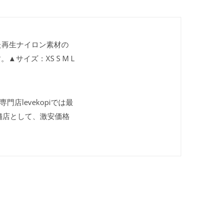
た再生ナイロン素材の
サイズ：XS S M L
門店levekopiでは最
舗店として、激安価格