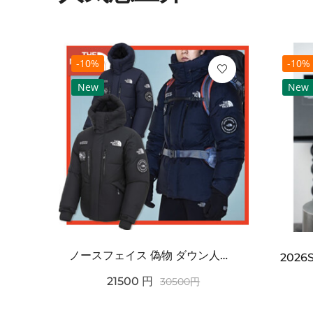
-10%
-10%
New
New
ノースフェイス 偽物 ダウン人気【THE NORTH FACE】M'S 7 SUMMIT HIM...
2021SS新作 シュプリーム コピー Tシャツ パリ限定ボックスロゴTEE
21500
円
30500
円