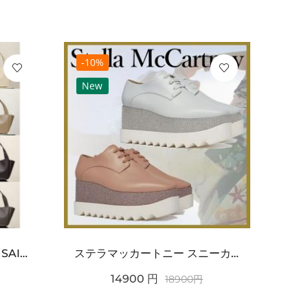
-10%
-10
New
Ne
ワンポイントチャーム付き SAINT LAURENT サンローラン コピー バッグ シンプルラグ...
ステラマッカートニー スニーカー 偽物エリスグリッタープラットフォーム810038KP02717...
14900
円
18900
円