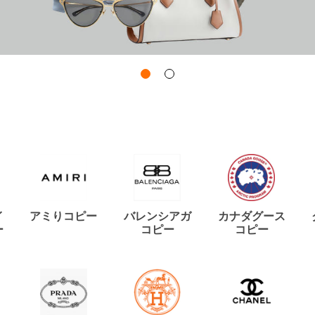
イ
アミりコピー
バレンシアガ
カナダグース
ー
コピー
コピー