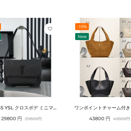
-10%
New
2026SS YSL クロスボデ ミニマルフラップショルダー SAINT LAURENT サンロ...
29800
円
43800
円
29800
円
43800
円