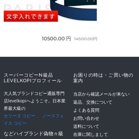
10500.00 円
14500.00円
スーパーコピーN級品
お困りの時は・ご買い物の
LEVELKOPIプロフィール
案内
大人気ブランドコピー通販専門
当店から確認メールが来ない
店levelkopiへようこそ。日本業
返品、交換について
界最大級の
よくある質問
セリーヌ コピー
、
ノースフェ
お問い合わせ
イス コピー
送料について
などハイブランド偽物ｎ級
在庫に関しまして