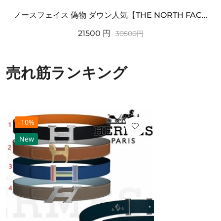
ノースフェイス 偽物 ダウン人気【THE NORTH FACE】M'S 7 SUMMIT HIM...
21500
円
30500
円
売れ筋ランキング
-10%
New