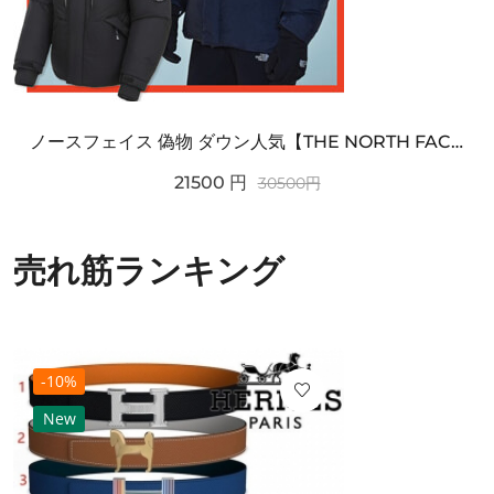
ノースフェイス 偽物 ダウン人気【THE NORTH FACE】M'S 7 SUMMIT HIM...
21500
円
30500
円
売れ筋ランキング
-10%
New