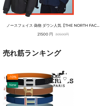
ノースフェイス 偽物 ダウン人気【THE NORTH FACE】M'S 7 SUMMIT HIM...
21500
円
30500
円
売れ筋ランキング
-10%
New