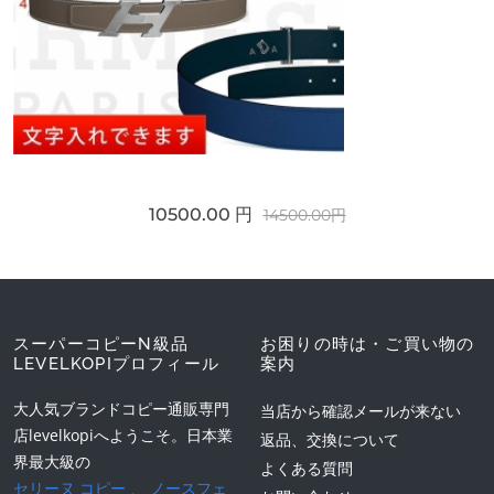
10500.00 円
14500.00円
スーパーコピーN級品
お困りの時は・ご買い物の
LEVELKOPIプロフィール
案内
大人気ブランドコピー通販専門
当店から確認メールが来ない
店levelkopiへようこそ。日本業
返品、交換について
界最大級の
よくある質問
セリーヌ コピー
、
ノースフェ