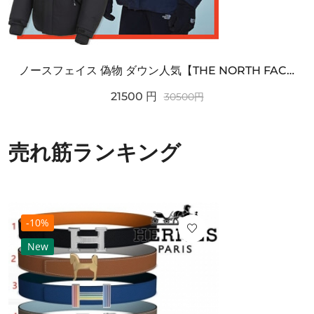
ノースフェイス 偽物 ダウン人気【THE NORTH FACE】M'S 7 SUMMIT HIM...
21500
円
30500
円
売れ筋ランキング
-10%
New