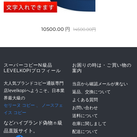
10500.00 円
14500.00円
スーパーコピーN級品
お困りの時は・ご買い物の
LEVELKOPIプロフィール
案内
大人気ブランドコピー通販専門
当店から確認メールが来ない
店levelkopiへようこそ。日本業
返品、交換について
界最大級の
よくある質問
セリーヌ コピー
、
ノースフェ
お問い合わせ
イス コピー
送料について
などハイブランド偽物ｎ級
在庫に関しまして
品直販サイト。
配送について