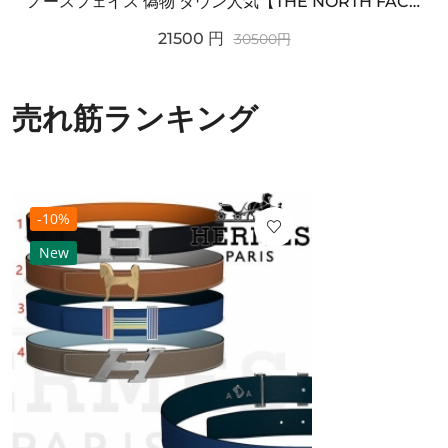
ノースフェイス 偽物 ダウン人気【THE NORTH FACE】M'S 7 SUMMIT HIM...
21500
円
30500
円
売れ筋ランキング
-10%
New