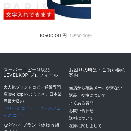
10500.00 円
14500.00円
スーパーコピーN級品
お困りの時は・ご買い物の
LEVELKOPIプロフィール
案内
大人気ブランドコピー通販専門
当店から確認メールが来ない
店levelkopiへようこそ。日本業
返品、交換について
界最大級の
よくある質問
セリーヌ コピー
、
ノースフェ
お問い合わせ
イス コピー
送料について
などハイブランド偽物ｎ級
在庫に関しまして