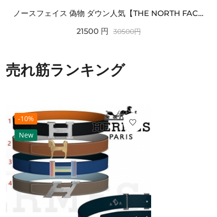
ノースフェイス 偽物 ダウン人気【THE NORTH FACE】M'S 7 SUMMIT HIM...
21500
円
30500
円
売れ筋ランキング
-10%
New