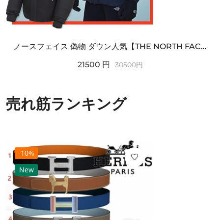
ノースフェイス 偽物 ダウン人気【THE NORTH FACE】M'S 7 SUMMIT HIM...
21500
円
30500
円
売れ筋ランキング
-10%
New