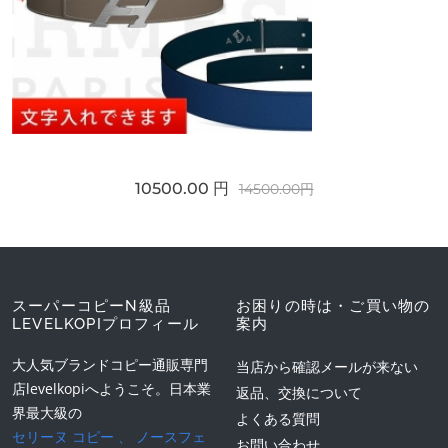
10500.00 円
14500.00円
スーパーコピーN級品
お困りの時は・ご買い物の
LEVELKOPIプロフィール
案内
大人気ブランドコピー通販専門
当店から確認メールが来ない
店levelkopiへようこそ。日本業
返品、交換について
界最大級の
よくある質問
セリーヌ コピー
、
ノースフェ
お問い合わせ