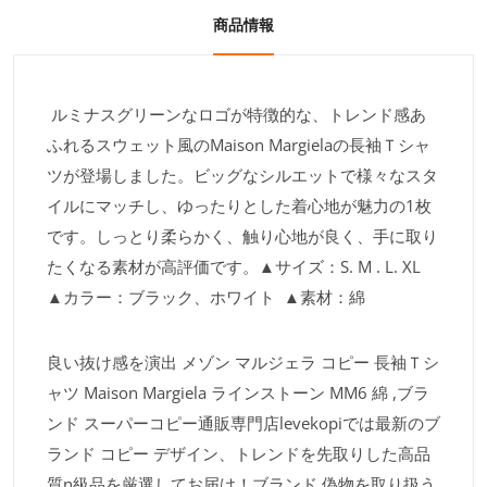
商品情報
ルミナスグリーンなロゴが特徴的な、トレンド感あ
ふれるスウェット風のMaison Margielaの長袖Ｔシャ
ツが登場しました。ビッグなシルエットで様々なスタ
イルにマッチし、ゆったりとした着心地が魅力の1枚
です。しっとり柔らかく、触り心地が良く、手に取り
たくなる素材が高評価です。▲サイズ：S. M . L. XL
▲カラー：ブラック、ホワイト ▲素材：綿
良い抜け感を演出 メゾン マルジェラ コピー 長袖Ｔシ
ャツ Maison Margiela ラインストーン MM6 綿 ,ブラ
ンド スーパーコピー通販専門店levekopiでは最新のブ
ランド コピー デザイン、トレンドを先取りした高品
質n級品を厳選してお届け！ブランド 偽物を取り扱う