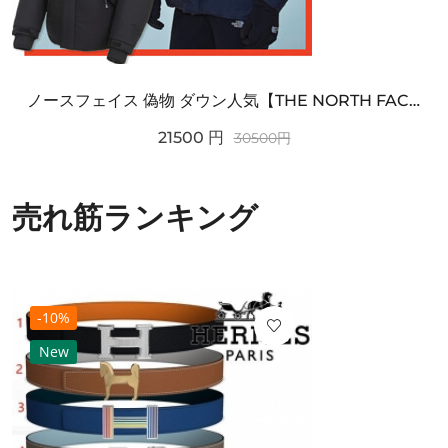
ノースフェイス 偽物 ダウン人気【THE NORTH FACE】M'S 7 SUMMIT HIM...
21500
円
30500
円
売れ筋ランキング
-10%
New