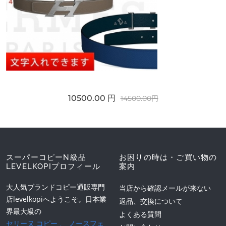
10500.00 円
14500.00円
スーパーコピーN級品
お困りの時は・ご買い物の
LEVELKOPIプロフィール
案内
大人気ブランドコピー通販専門
当店から確認メールが来ない
店levelkopiへようこそ。日本業
返品、交換について
界最大級の
よくある質問
セリーヌ コピー
、
ノースフェ