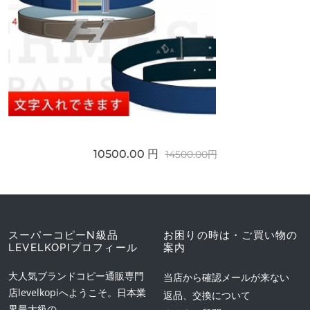
10500.00 円
14500.00円
スーパーコピーN級品
お困りの時は・ご買い物の
LEVELKOPIプロフィール
案内
大人気ブランドコピー通販専門
当店から確認メールが来ない
店levelkopiへようこそ。日本業
返品、交換について
界最大級の