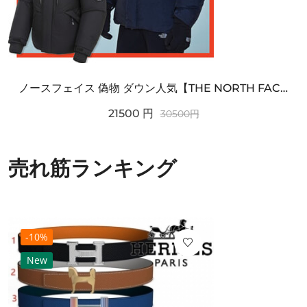
ノースフェイス 偽物 ダウン人気【THE NORTH FACE】M'S 7 SUMMIT HIM...
21500
円
30500
円
売れ筋ランキング
-10%
New