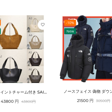
-10%
New
ワンポイントチャーム付き SAINT LAURENT サンローラン コピー バッグ シンプルラグ...
21500
円
30500
円
43800
円
43800
円