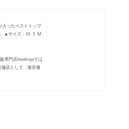
綿が入ったベストトップ
▲サイズ：XS S M
販専門店levekopiでは
老舗店として、激安価