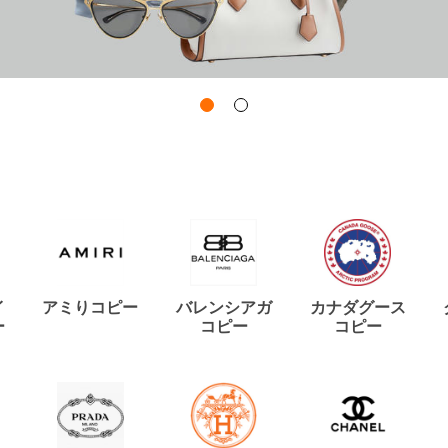
イ
アミりコピー
バレンシアガ
カナダグース
ー
コピー
コピー