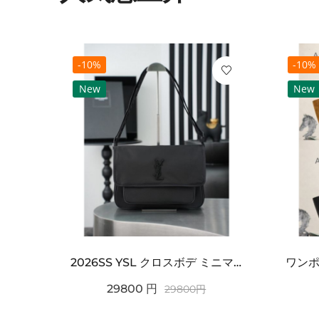
-10%
-10%
New
New
2021SS新作 シュプリーム コピー Tシャツ パリ限定ボックスロゴTEE
2026SS YSL クロスボデ ミニマルフラップショルダー SAINT LAURENT サンロ...
29800
円
29800
円