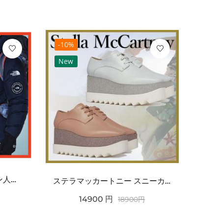
-10%
-10
New
Ne
ノースフェイス 偽物 ダウン人気【THE NORTH FACE】M\'S 7 SUMMIT HI...
ステラマッカートニー スニーカー 偽物エリスグリッタープラットフォーム810038KP02717...
14900
円
18900
円