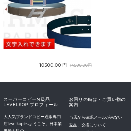
10500.00 円
14500.00円
スーパーコピーN級品
お困りの時は・ご買い物の
LEVELKOPIプロフィール
案内
大人気ブランドコピー通販専門
当店から確認メールが来ない
店levelkopiへようこそ。日本業
返品、交換について
界最大級の