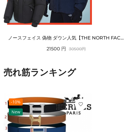
ノースフェイス 偽物 ダウン人気【THE NORTH FACE】M'S 7 SUMMIT HIM...
21500
円
30500
円
売れ筋ランキング
-10%
New