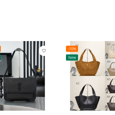
-10%
New