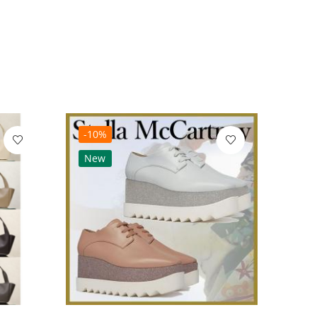
-10%
-10
New
Ne