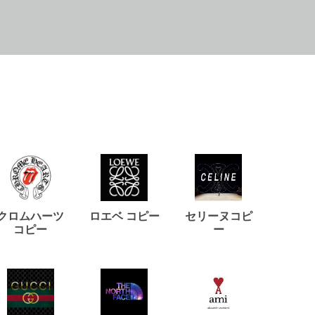
クロムハーツ
ロエベ コピー
セリーヌコピ
バルマ
コピー
ー