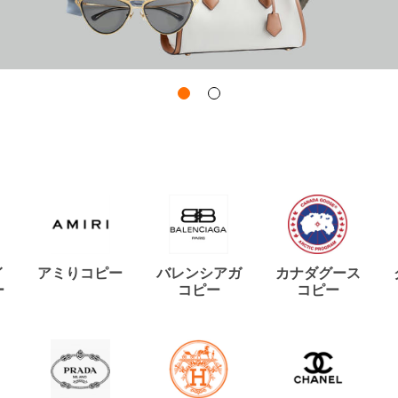
イ
アミりコピー
バレンシアガ
カナダグース
ー
コピー
コピー