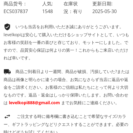
商品货号：
人気:
在庫状
更新日期:
ECS037837
1548
況：有り
2025-05-30
いつも当店をお利用いただき誠にありがとうございます。
levelkopiは安心して購入いただけるショップサイトとして、いつも
お客様の笑顔を一番の喜びと存じており、モットーにしました。で
すので、品質安心保証は何よりの第一！これからもご来店いただけ
れば幸いです。
商品ご到着日より一週間、商品が破損、汚損していた?または
商品は画像と明らかに違うの場合、お気になさらず当店に返品や返
金をご請求ください。お客様のご信頼は私たちにとって何より大切
なものです。返品・返金はしっかり保障いたします。お問い合わせ
は
levelkopi888@gmail.com
までお気軽にご連絡ください。
ご注文する時に備考欄に書き込むことで希望なサイズ/カラ
ー、ギフトラッピングなどリクエストすることができます。必要の
時はどぞうお試してください。