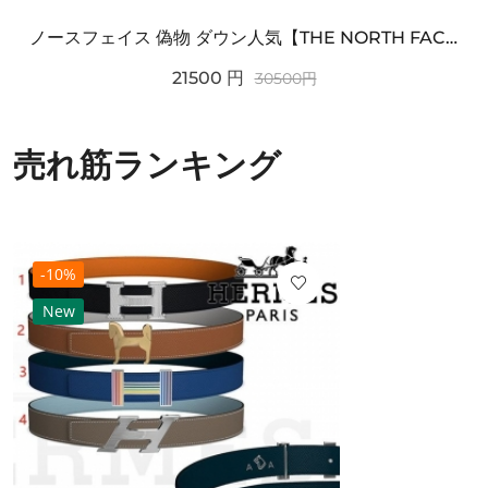
ノースフェイス 偽物 ダウン人気【THE NORTH FACE】M'S 7 SUMMIT HIM...
21500
円
30500
円
売れ筋ランキング
-10%
New