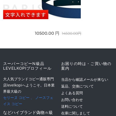
10500.00 円
14500.00円
スーパーコピーN級品
お困りの時は・ご買い物の
LEVELKOPIプロフィール
案内
大人気ブランドコピー通販専門
当店から確認メールが来ない
店levelkopiへようこそ。日本業
返品、交換について
界最大級の
よくある質問
セリーヌ コピー
、
ノースフェ
お問い合わせ
イス コピー
送料について
などハイブランド偽物ｎ級
在庫に関しまして