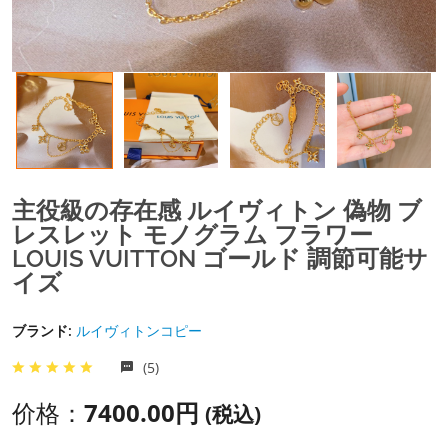
主役級の存在感 ルイヴィトン 偽物 ブ
レスレット モノグラム フラワー
LOUIS VUITTON ゴールド 調節可能サ
イズ
ブランド:
ルイヴィトンコピー
(5)
价格：
7400.00円
(税込)