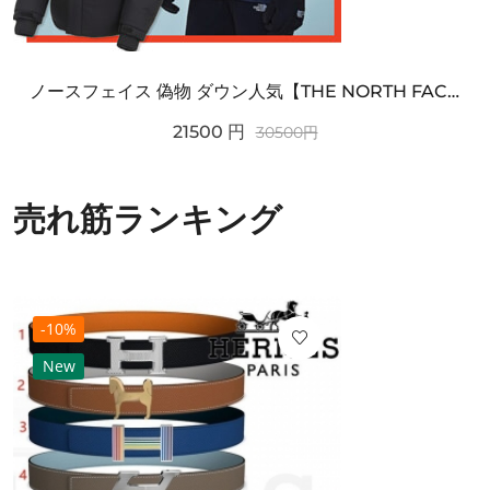
ノースフェイス 偽物 ダウン人気【THE NORTH FACE】M'S 7 SUMMIT HIM...
21500
円
30500
円
売れ筋ランキング
-10%
New