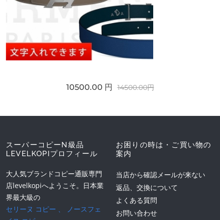
10500.00 円
14500.00円
スーパーコピーN級品
お困りの時は・ご買い物の
LEVELKOPIプロフィール
案内
大人気ブランドコピー通販専門
当店から確認メールが来ない
店levelkopiへようこそ。日本業
返品、交換について
界最大級の
よくある質問
セリーヌ コピー
、
ノースフェ
お問い合わせ