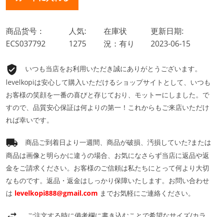
商品货号：
人気:
在庫状
更新日期:
ECS037792
1275
況：有り
2023-06-15
いつも当店をお利用いただき誠にありがとうございます。
levelkopiは安心して購入いただけるショップサイトとして、いつも
お客様の笑顔を一番の喜びと存じており、モットーにしました。で
すので、品質安心保証は何よりの第一！これからもご来店いただけ
れば幸いです。
商品ご到着日より一週間、商品が破損、汚損していた?または
商品は画像と明らかに違うの場合、お気になさらず当店に返品や返
金をご請求ください。お客様のご信頼は私たちにとって何より大切
なものです。返品・返金はしっかり保障いたします。お問い合わせ
は
levelkopi888@gmail.com
までお気軽にご連絡ください。
ご注文する時に備考欄に書き込むことで希望なサイズ/カラ