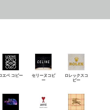
ロエベ コピー
セリーヌコピ
ロレックスコ
ジルサ
ー
ピー
コ