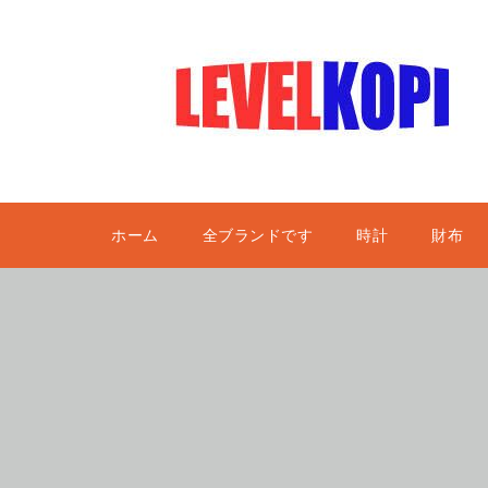
ホーム
全ブランドです
時計
財布