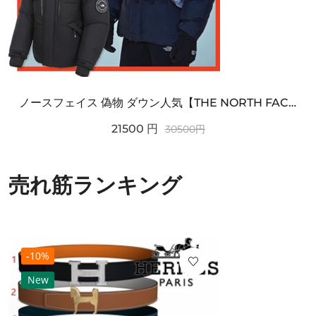
ノースフェイス 偽物 ダウン人気【THE NORTH FACE】M'S 7 SUMMIT HIM...
21500
円
30500
円
売れ筋ランキング
-10%
New