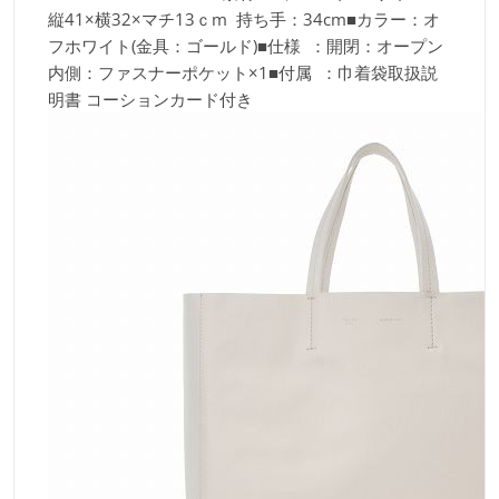
縦41×横32×マチ13ｃm 持ち手：34cm■カラー：オ
フホワイト(金具：ゴールド)■仕様 ：開閉：オープン
内側：ファスナーポケット×1■付属 ：巾着袋取扱説
明書 コーションカード付き