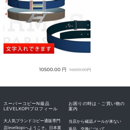
10500.00 円
14500.00円
スーパーコピーN級品
お困りの時は・ご買い物の
LEVELKOPIプロフィール
案内
大人気ブランドコピー通販専門
当店から確認メールが来ない
店levelkopiへようこそ。日本業
返品、交換について