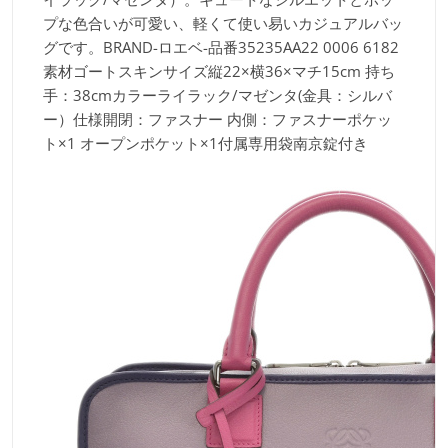
プな色合いが可愛い、軽くて使い易いカジュアルバッ
グです。BRAND
-ロエベ-品番
35235AA22 0006 6182
素材
ゴートスキンサイズ
縦22×横36×マチ15cm 持ち
手：38cmカラー
ライラック/マゼンタ(金具：シルバ
ー）仕様
開閉：ファスナー 内側：ファスナーポケッ
ト×1 オープンポケット×1付属
専用袋南京錠付き