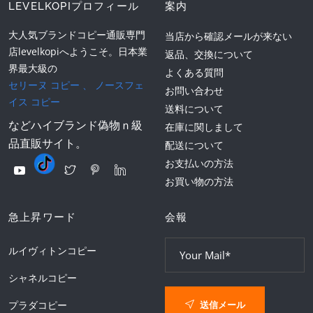
LEVELKOPIプロフィール
案内
大人気ブランドコピー通販専門
当店から確認メールが来ない
店levelkopiへようこそ。日本業
返品、交換について
界最大級の
よくある質問
セリーヌ コピー
、
ノースフェ
お問い合わせ
イス コピー
送料について
などハイブランド偽物ｎ級
在庫に関しまして
品直販サイト。
配送について
お支払いの方法
お買い物の方法
急上昇ワード
会報
ルイヴィトンコピー
シャネルコピー
送信メール
プラダコピー