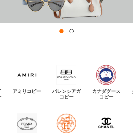
イ
アミりコピー
バレンシアガ
カナダグース
ー
コピー
コピー