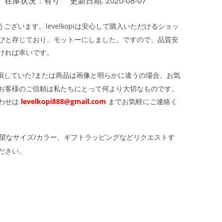
在庫状況：有り
更新日期: 2020-08-07
ざいます。levelkopiは安心して購入いただけるショッ
びと存じており、モットーにしました。ですので、品質安
ければ幸いです。
損していた?または商品は画像と明らかに違うの場合、お気
お客様のご信頼は私たちにとって何より大切なものです。
わせは
levelkopi888@gmail.com
までお気軽にご連絡く
望なサイズ/カラー、ギフトラッピングなどリクエストす
ださい。