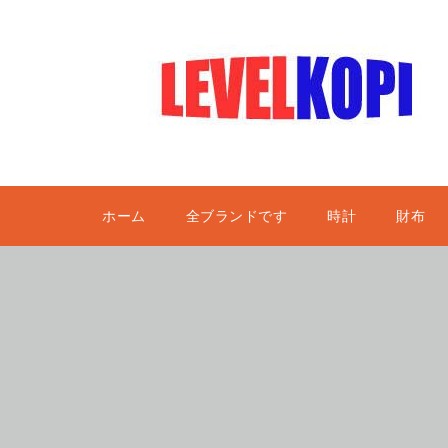
ホーム
全ブランドです
時計
財布