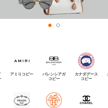
イ
アミりコピー
バレンシアガ
カナダグース
ー
コピー
コピー