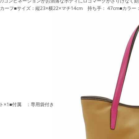
)。2色のコンビネーションがお洒落なボディにロゴマークがさりげなく刻
■素材 ：カーフ■サイズ：縦23×横22×マチ14cm 持ち手： 47cm
ト×1■付属 ：専用袋付き