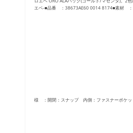
ロエベ ORO ALAバッグ(ゴールド/マゼンタ
エベ-■品番 ：38673AE60 0014 8174
様 ：開閉：スナップ 内側：ファスナーポケッ