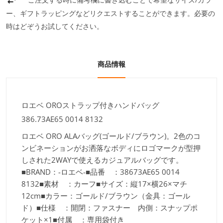
ー、ギフトラッピングなどリクエストすることができます。必要の
時はどぞうお試してください。
商品情報
ロエベ OROストラップ付きハンドバッグ
386.73AE65 0014 8132
ロエベ ORO ALAバッグ(ゴールド/ブラウン)。2色のコ
ンビネーションがお洒落なボディにロゴマークが型押
しされた2WAYで使えるカジュアルバッグです。
■BRAND：-ロエベ-■品番 ：38673AE65 0014
8132■素材 ：カーフ■サイズ：縦17×横26×マチ
12cm■カラー：ゴールド/ブラウン（金具：ゴール
ド）■仕様 ：開閉：ファスナー 内側：スナップポ
ケット×1■付属 ：専用袋付き