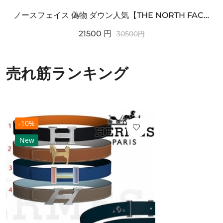
ノースフェイス 偽物 ダウン人気【THE NORTH FACE】M'S 7 SUMMIT HIM...
21500
円
30500
円
売れ筋ランキング
-10%
New