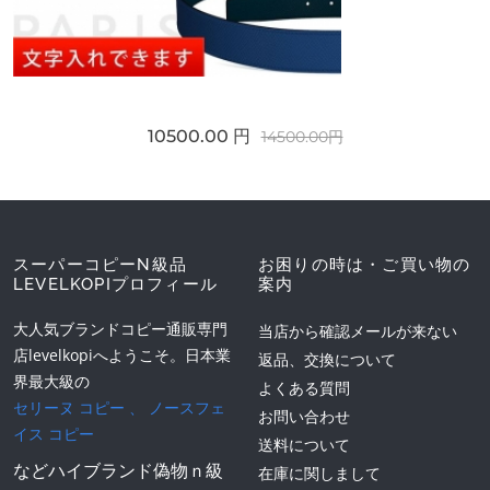
10500.00 円
14500.00円
スーパーコピーN級品
お困りの時は・ご買い物の
LEVELKOPIプロフィール
案内
大人気ブランドコピー通販専門
当店から確認メールが来ない
店levelkopiへようこそ。日本業
返品、交換について
界最大級の
よくある質問
セリーヌ コピー
、
ノースフェ
お問い合わせ
イス コピー
送料について
などハイブランド偽物ｎ級
在庫に関しまして