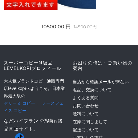
10500.00 円
14500.00円
スーパーコピーN級品
お困りの時は・ご買い物の
LEVELKOPIプロフィール
案内
大人気ブランドコピー通販専門
当店から確認メールが来ない
店levelkopiへようこそ。日本業
返品、交換について
界最大級の
よくある質問
セリーヌ コピー
、
ノースフェ
お問い合わせ
イス コピー
送料について
などハイブランド偽物ｎ級
在庫に関しまして
品直販サイト。
配送について
お支払いの方法