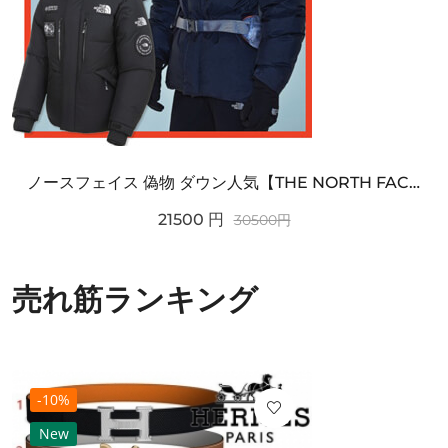
ノースフェイス 偽物 ダウン人気【THE NORTH FACE】M'S 7 SUMMIT HIM...
21500
円
30500
円
売れ筋ランキング
-10%
New