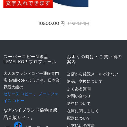
10500.00 円
14500.00円
スーパーコピーN級品
お困りの時は・ご買い物の
LEVELKOPIプロフィール
案内
大人気ブランドコピー通販専門
当店から確認メールが来ない
店levelkopiへようこそ。日本業
返品、交換について
界最大級の
よくある質問
セリーヌ コピー
、
ノースフェ
お問い合わせ
イス コピー
送料について
などハイブランド偽物ｎ級
在庫に関しまして
品直販サイト。
配送について
お支払いの方法