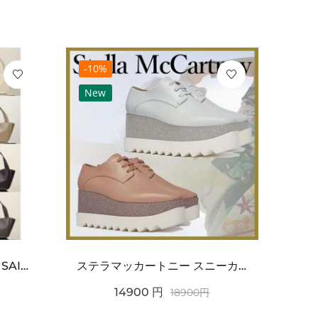
-10%
-10
New
Ne
ワンポイントチャーム付き SAINT LAURENT サンローラン コピー バッグ シンプルラグ...
ステラマッカートニー スニーカー 偽物エリスグリッタープラットフォーム810038KP02717...
14900
円
18900
円