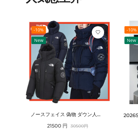
-10%
-10%
New
New
ノースフェイス 偽物 ダウン人気【THE NORTH FACE】M'S 7 SUMMIT HIM...
2021SS新作 シュプリーム コピー Tシャツ パリ限定ボックスロゴTEE
21500
円
30500
円