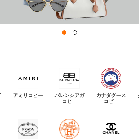
イ
アミりコピー
バレンシアガ
カナダグース
ー
コピー
コピー