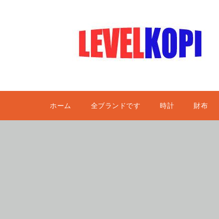
ホーム
全ブランドです
時計
財布