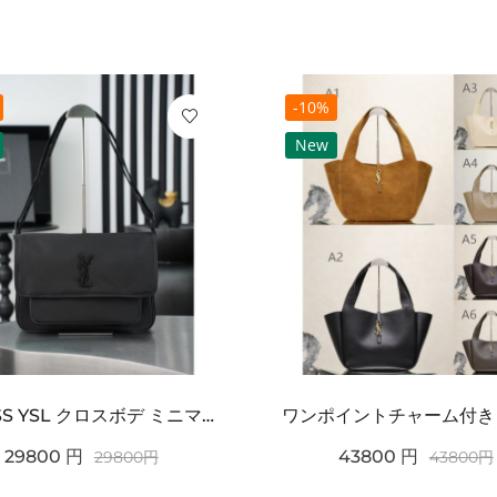
-10%
New
2026SS YSL クロスボデ ミニマルフラップショルダー SAINT LAURENT サンロ...
29800
円
43800
円
29800
円
43800
円