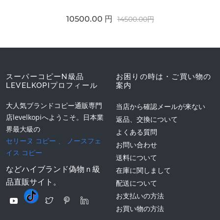
10500.00 円
14500.00円
スーパーコピーN級品
お困りの時は・ご買い物の
LEVELKOPIプロフィール
案内
大人気ブランドコピー通販専門
当店から確認メールが来ない
店levelkopiへようこそ。日本業
返品、交換について
界最大級の
よくある質問
セリーヌ コピー
、
ノースフェ
お問い合わせ
イス コピー
送料について
などハイブランド偽物ｎ級
在庫に関しまして
品直販サイト。
配送について
お支払いの方法
お買い物の方法