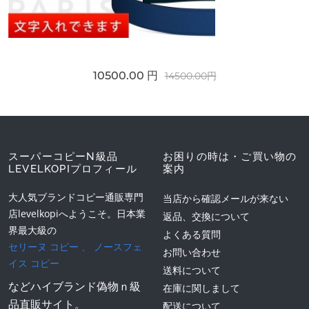
10500.00 円
14500.00円
スーパーコピーN級品
お困りの時は・ご買い物の
LEVELKOPIプロフィール
案内
大人気ブランドコピー通販専門
当店から確認メールが来ない
店levelkopiへようこそ。日本業
返品、交換について
界最大級の
よくある質問
セリーヌ コピー
、
ノースフェ
お問い合わせ
イス コピー
送料について
などハイブランド偽物ｎ級
在庫に関しまして
品直販サイト。
配送について