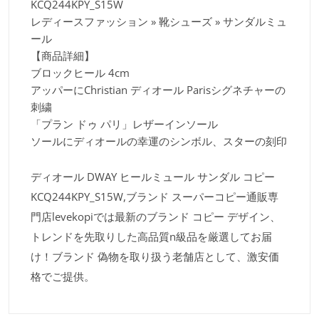
KCQ244KPY_S15W
レディースファッション » 靴シューズ » サンダルミュ
ール
【商品詳細】
ブロックヒール 4cm
アッパーにChristian ディオール Parisシグネチャーの
刺繍
「プラン ドゥ パリ」レザーインソール
ソールにディオールの幸運のシンボル、スターの刻印
ディオール DWAY ヒールミュール サンダル コピー
KCQ244KPY_S15W,ブランド スーパーコピー通販専
門店levekopiでは最新のブランド コピー デザイン、
トレンドを先取りした高品質n級品を厳選してお届
け！ブランド 偽物を取り扱う老舗店として、激安価
格でご提供。