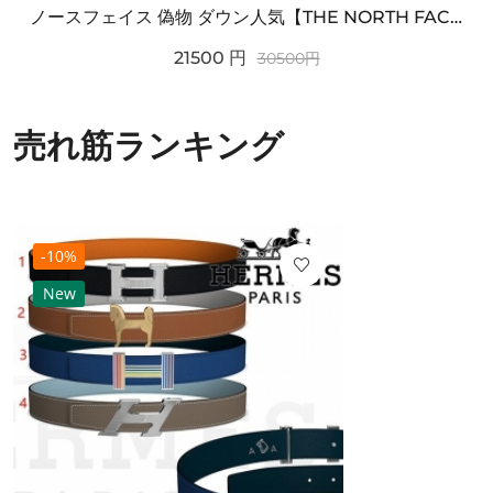
ノースフェイス 偽物 ダウン人気【THE NORTH FACE】M'S 7 SUMMIT HIM...
21500
円
30500
円
売れ筋ランキング
-10%
New