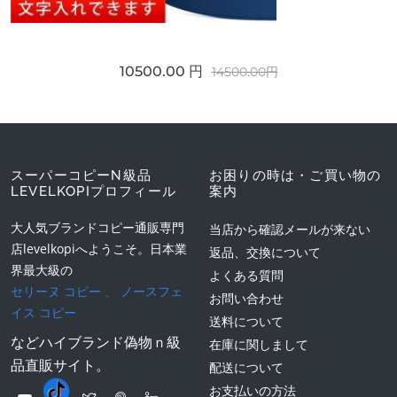
10500.00 円
14500.00円
スーパーコピーN級品
お困りの時は・ご買い物の
LEVELKOPIプロフィール
案内
大人気ブランドコピー通販専門
当店から確認メールが来ない
店levelkopiへようこそ。日本業
返品、交換について
界最大級の
よくある質問
セリーヌ コピー
、
ノースフェ
お問い合わせ
イス コピー
送料について
などハイブランド偽物ｎ級
在庫に関しまして
品直販サイト。
配送について
お支払いの方法